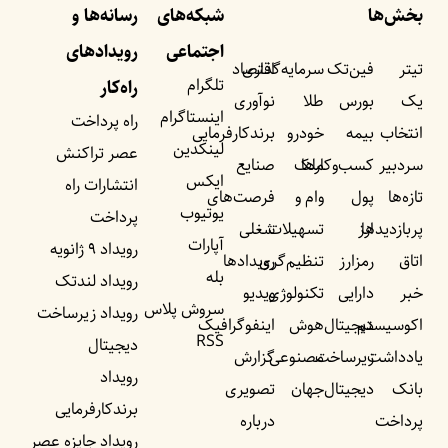
بخش‌ها
شبکه‌های
رسانه‌ها و
اجتماعی
رویداد‌های
تیتر
فین‌تک
سرمایه‌گذاری
اقتصاد
تلگرام
راه‌کار
یک
بورس
طلا
نوآوری
اینستاگرام
راه پرداخت
انتخاب
بیمه
خودرو
برندکارفرمایی
لینکدین
عصر تراکنش
سردبیر
کسب‌وکار‌ها
ملک
صنایع
ایکس
انتشارات راه
تازه‌ها
پول
وام و
فرصت‌های
یوتیوب
پرداخت
پربازدید‌ها
ارز
تسهیلات
شغلی
آپارات
رویداد ۹ ژانویه
اتاق
رمزارز
تنظیم‌گری
رویداد‌ها
بله
رویداد لندتک
خبر
دارایی
تکنولوژی
ویدیو
سروش پلاس
رویداد زیرساخت
اکوسیستم
دیجیتال
هوش
اینفوگرافیک
RSS
دیجیتال
یادداشت‌
زیرساخت
مصنوعی
گزارش
رویداد
بانک
دیجیتال
جهان
تصویری
برندکارفرمایی
پرداخت
درباره
رویداد جایزه عصر