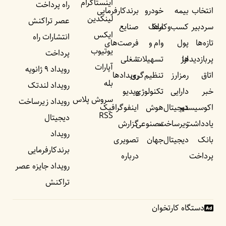
اینستاگرام
راه پرداخت
انتخاب
بیمه
خودرو
برندکارفرمایی
لینکدین
عصر تراکنش
سردبیر
کسب‌وکار‌ها
ملک
صنایع
ایکس
انتشارات راه
تازه‌ها
پول
وام و
فرصت‌های
یوتیوب
پرداخت
پربازدید‌ها
ارز
تسهیلات
شغلی
آپارات
رویداد ۹ ژانویه
اتاق
رمزارز
تنظیم‌گری
رویداد‌ها
بله
رویداد لندتک
خبر
دارایی
تکنولوژی
ویدیو
سروش پلاس
رویداد زیرساخت
اکوسیستم
دیجیتال
هوش
اینفوگرافیک
RSS
دیجیتال
یادداشت‌
زیرساخت
مصنوعی
گزارش
رویداد
بانک
دیجیتال
جهان
تصویری
برندکارفرمایی
پرداخت
درباره
رویداد جایزه عصر
تراکنش
دستگاه کارتخوان