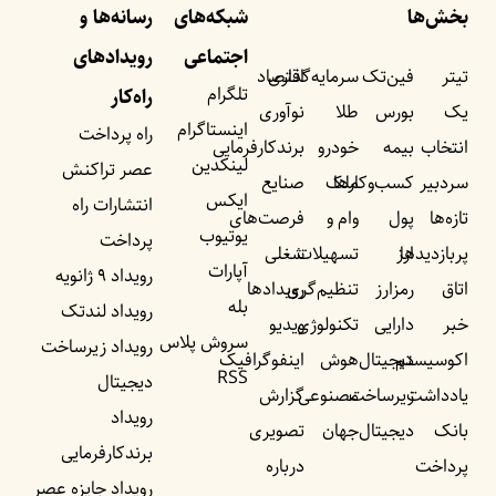
بخش‌ها
شبکه‌های
رسانه‌ها و
اجتماعی
رویداد‌های
تیتر
فین‌تک
سرمایه‌گذاری
اقتصاد
تلگرام
راه‌کار
یک
بورس
طلا
نوآوری
اینستاگرام
راه پرداخت
انتخاب
بیمه
خودرو
برندکارفرمایی
لینکدین
عصر تراکنش
سردبیر
کسب‌وکار‌ها
ملک
صنایع
ایکس
انتشارات راه
تازه‌ها
پول
وام و
فرصت‌های
یوتیوب
پرداخت
پربازدید‌ها
ارز
تسهیلات
شغلی
آپارات
رویداد ۹ ژانویه
اتاق
رمزارز
تنظیم‌گری
رویداد‌ها
بله
رویداد لندتک
خبر
دارایی
تکنولوژی
ویدیو
سروش پلاس
رویداد زیرساخت
اکوسیستم
دیجیتال
هوش
اینفوگرافیک
RSS
دیجیتال
یادداشت‌
زیرساخت
مصنوعی
گزارش
رویداد
بانک
دیجیتال
جهان
تصویری
برندکارفرمایی
پرداخت
درباره
رویداد جایزه عصر