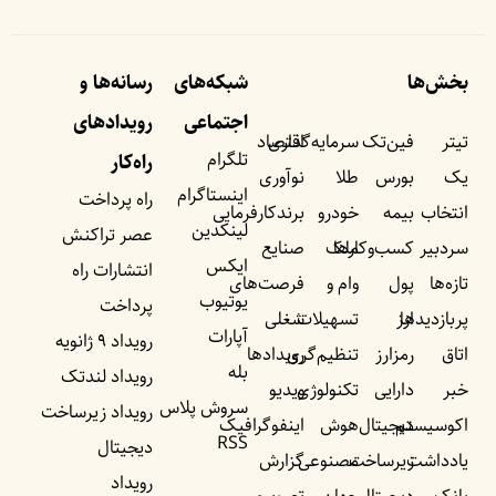
بخش‌ها
شبکه‌های
رسانه‌ها و
اجتماعی
رویداد‌های
تیتر
فین‌تک
سرمایه‌گذاری
اقتصاد
تلگرام
راه‌کار
یک
بورس
طلا
نوآوری
اینستاگرام
راه پرداخت
انتخاب
بیمه
خودرو
برندکارفرمایی
لینکدین
عصر تراکنش
سردبیر
کسب‌وکار‌ها
ملک
صنایع
ایکس
انتشارات راه
تازه‌ها
پول
وام و
فرصت‌های
یوتیوب
پرداخت
پربازدید‌ها
ارز
تسهیلات
شغلی
آپارات
رویداد ۹ ژانویه
اتاق
رمزارز
تنظیم‌گری
رویداد‌ها
بله
رویداد لندتک
خبر
دارایی
تکنولوژی
ویدیو
سروش پلاس
رویداد زیرساخت
اکوسیستم
دیجیتال
هوش
اینفوگرافیک
RSS
دیجیتال
یادداشت‌
زیرساخت
مصنوعی
گزارش
رویداد