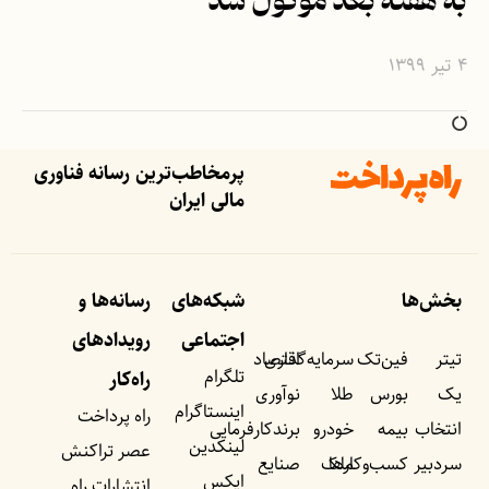
به هفته بعد موکول شد
۴ تیر ۱۳۹۹
پرمخاطب‌ترین رسانه فناوری
مالی ایران
بخش‌ها
شبکه‌های
رسانه‌ها و
اجتماعی
رویداد‌های
تیتر
فین‌تک
سرمایه‌گذاری
اقتصاد
تلگرام
راه‌کار
یک
بورس
طلا
نوآوری
اینستاگرام
راه پرداخت
انتخاب
بیمه
خودرو
برندکارفرمایی
لینکدین
عصر تراکنش
سردبیر
کسب‌وکار‌ها
ملک
صنایع
ایکس
انتشارات راه