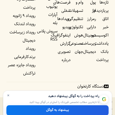
تازه‌ها
پول
وام و
فرصت‌های
یوتیوب
پرداخت
پربازدید‌ها
ارز
تسهیلات
شغلی
آپارات
رویداد ۹ ژانویه
اتاق
رمزارز
تنظیم‌گری
رویداد‌ها
بله
رویداد لندتک
خبر
دارایی
تکنولوژی
ویدیو
سروش پلاس
رویداد زیرساخت
اکوسیستم
دیجیتال
هوش
اینفوگرافیک
RSS
دیجیتال
یادداشت‌
زیرساخت
مصنوعی
گزارش
رویداد
بانک
دیجیتال
جهان
تصویری
برندکارفرمایی
پرداخت
درباره
رویداد جایزه عصر
تراکنش
دستگاه کارتخوان
×
راه پرداخت را به گوگل پیشنهاد دهید
G
© ۱۴۰۵ – ۱۳۹۰ تمامی حقوق برای راه پرداخت و موسسه شبکه عصر تراکنش
تا تازه‌ترین مطالب تخصصی فین‌تک را آسان‌تر در گوگل پیدا کنید
محفوظ است. پایگاه خبری راه پرداخت دارای مجوز به شماره ۷۴۵۷۲ از وزارت
پیشنهاد به گوگل
فرهنگ و ارشاد اسلامی و بخشی از «شبکه عصر تراکنش» است.