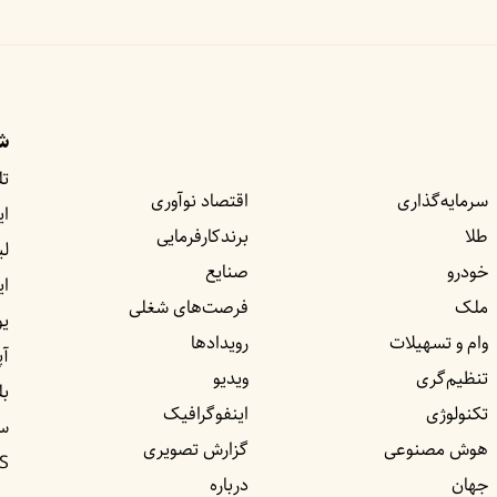
شب
تل
سرمایه‌گذاری
اقتصاد نوآوری
ای
طلا
برندکارفرمایی
لی
خودرو
صنایع
ا
ملک
فرصت‌های شغلی
یو
وام و تسهیلات
رویداد‌ها
آپ
تنظیم‌گری
ویدیو
بل
تکنولوژی
اینفوگرافیک
س
هوش مصنوعی
گزارش تصویری
S
جهان
درباره