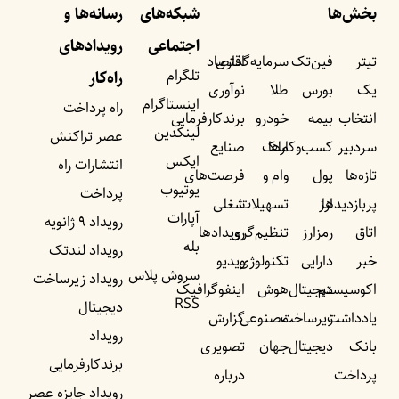
بخش‌ها
شبکه‌های
رسانه‌ها و
اجتماعی
رویداد‌های
تیتر
فین‌تک
سرمایه‌گذاری
اقتصاد
تلگرام
راه‌کار
یک
بورس
طلا
نوآوری
اینستاگرام
راه پرداخت
انتخاب
بیمه
خودرو
برندکارفرمایی
لینکدین
عصر تراکنش
سردبیر
کسب‌وکار‌ها
ملک
صنایع
ایکس
انتشارات راه
تازه‌ها
پول
وام و
فرصت‌های
یوتیوب
پرداخت
پربازدید‌ها
ارز
تسهیلات
شغلی
آپارات
رویداد ۹ ژانویه
اتاق
رمزارز
تنظیم‌گری
رویداد‌ها
بله
رویداد لندتک
خبر
دارایی
تکنولوژی
ویدیو
سروش پلاس
رویداد زیرساخت
اکوسیستم
دیجیتال
هوش
اینفوگرافیک
RSS
دیجیتال
یادداشت‌
زیرساخت
مصنوعی
گزارش
رویداد
بانک
دیجیتال
جهان
تصویری
برندکارفرمایی
پرداخت
درباره
رویداد جایزه عصر