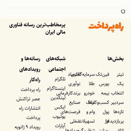
پرمخاطب‌ترین رسانه فناوری
مالی ایران
بخش‌ها
شبکه‌های
رسانه‌ها و
اجتماعی
رویداد‌های
تیتر
فین‌تک
سرمایه‌گذاری
اقتصاد
تلگرام
راه‌کار
یک
بورس
طلا
نوآوری
اینستاگرام
راه پرداخت
انتخاب
بیمه
خودرو
برندکارفرمایی
لینکدین
عصر تراکنش
سردبیر
کسب‌وکار‌ها
ملک
صنایع
ایکس
انتشارات راه
تازه‌ها
پول
وام و
فرصت‌های
یوتیوب
پرداخت
پربازدید‌ها
ارز
تسهیلات
شغلی
آپارات
رویداد ۹ ژانویه
اتاق
رمزارز
تنظیم‌گری
رویداد‌ها