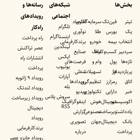
بخش‌ها
شبکه‌های
رسانه‌ها و
اجتماعی
رویداد‌های
تیتر
فین‌تک
سرمایه‌گذاری
اقتصاد
تلگرام
راه‌کار
یک
بورس
طلا
نوآوری
اینستاگرام
راه پرداخت
انتخاب
بیمه
خودرو
برندکارفرمایی
لینکدین
عصر تراکنش
سردبیر
کسب‌وکار‌ها
ملک
صنایع
ایکس
انتشارات راه
تازه‌ها
پول
وام و
فرصت‌های
یوتیوب
پرداخت
پربازدید‌ها
ارز
تسهیلات
شغلی
آپارات
رویداد ۹ ژانویه
اتاق
رمزارز
تنظیم‌گری
رویداد‌ها
بله
رویداد لندتک
خبر
دارایی
تکنولوژی
ویدیو
سروش پلاس
رویداد زیرساخت
اکوسیستم
دیجیتال
هوش
اینفوگرافیک
RSS
دیجیتال
یادداشت‌
زیرساخت
مصنوعی
گزارش
رویداد
بانک
دیجیتال
جهان
تصویری
برندکارفرمایی
پرداخت
درباره
رویداد جایزه عصر