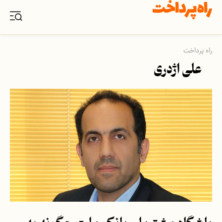
راه پرداخت
علی اژدری