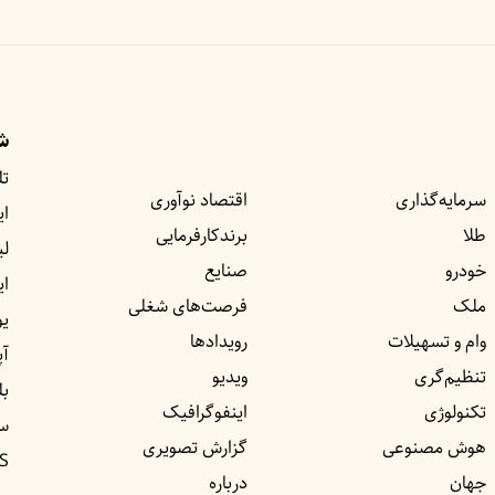
شب
تل
سرمایه‌گذاری
اقتصاد نوآوری
ای
طلا
برندکارفرمایی
لی
خودرو
صنایع
ا
ملک
فرصت‌های شغلی
یو
وام و تسهیلات
رویداد‌ها
آپ
تنظیم‌گری
ویدیو
بل
تکنولوژی
اینفوگرافیک
س
هوش مصنوعی
گزارش تصویری
S
جهان
درباره