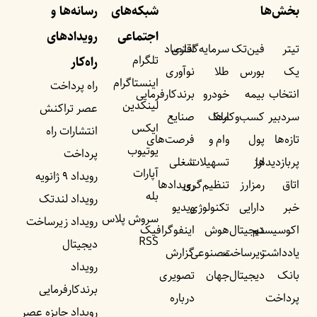
بخش‌ها
شبکه‌های
رسانه‌ها و
اجتماعی
رویداد‌های
تیتر
فین‌تک
سرمایه‌گذاری
اقتصاد
تلگرام
راه‌کار
یک
بورس
طلا
نوآوری
اینستاگرام
راه پرداخت
انتخاب
بیمه
خودرو
برندکارفرمایی
لینکدین
عصر تراکنش
سردبیر
کسب‌وکار‌ها
ملک
صنایع
ایکس
انتشارات راه
تازه‌ها
پول
وام و
فرصت‌های
یوتیوب
پرداخت
پربازدید‌ها
ارز
تسهیلات
شغلی
آپارات
رویداد ۹ ژانویه
اتاق
رمزارز
تنظیم‌گری
رویداد‌ها
بله
رویداد لندتک
خبر
دارایی
تکنولوژی
ویدیو
سروش پلاس
رویداد زیرساخت
اکوسیستم
دیجیتال
هوش
اینفوگرافیک
RSS
دیجیتال
یادداشت‌
زیرساخت
مصنوعی
گزارش
رویداد
بانک
دیجیتال
جهان
تصویری
برندکارفرمایی
پرداخت
درباره
رویداد جایزه عصر