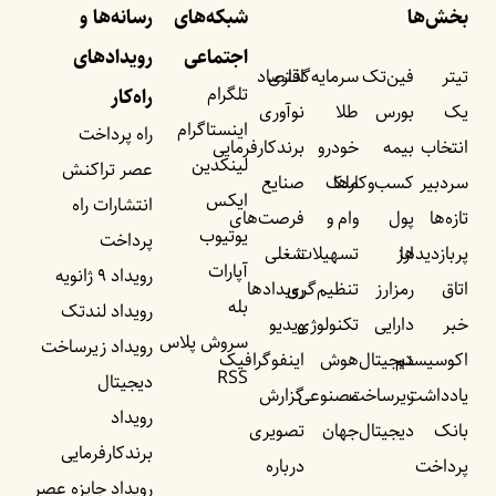
بخش‌ها
شبکه‌های
رسانه‌ها و
اجتماعی
رویداد‌های
تیتر
فین‌تک
سرمایه‌گذاری
اقتصاد
تلگرام
راه‌کار
یک
بورس
طلا
نوآوری
اینستاگرام
راه پرداخت
انتخاب
بیمه
خودرو
برندکارفرمایی
لینکدین
عصر تراکنش
سردبیر
کسب‌وکار‌ها
ملک
صنایع
ایکس
انتشارات راه
تازه‌ها
پول
وام و
فرصت‌های
یوتیوب
پرداخت
پربازدید‌ها
ارز
تسهیلات
شغلی
آپارات
رویداد ۹ ژانویه
اتاق
رمزارز
تنظیم‌گری
رویداد‌ها
بله
رویداد لندتک
خبر
دارایی
تکنولوژی
ویدیو
سروش پلاس
رویداد زیرساخت
اکوسیستم
دیجیتال
هوش
اینفوگرافیک
RSS
دیجیتال
یادداشت‌
زیرساخت
مصنوعی
گزارش
رویداد
بانک
دیجیتال
جهان
تصویری
برندکارفرمایی
پرداخت
درباره
رویداد جایزه عصر