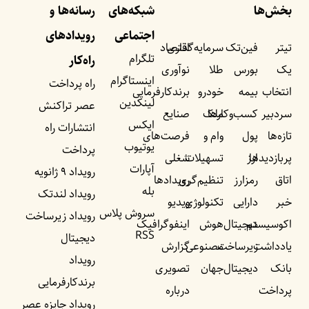
بخش‌ها
شبکه‌های
رسانه‌ها و
اجتماعی
رویداد‌های
تیتر
فین‌تک
سرمایه‌گذاری
اقتصاد
تلگرام
راه‌کار
یک
بورس
طلا
نوآوری
اینستاگرام
راه پرداخت
انتخاب
بیمه
خودرو
برندکارفرمایی
لینکدین
عصر تراکنش
سردبیر
کسب‌وکار‌ها
ملک
صنایع
ایکس
انتشارات راه
تازه‌ها
پول
وام و
فرصت‌های
یوتیوب
پرداخت
پربازدید‌ها
ارز
تسهیلات
شغلی
آپارات
رویداد ۹ ژانویه
اتاق
رمزارز
تنظیم‌گری
رویداد‌ها
بله
رویداد لندتک
خبر
دارایی
تکنولوژی
ویدیو
سروش پلاس
رویداد زیرساخت
اکوسیستم
دیجیتال
هوش
اینفوگرافیک
RSS
دیجیتال
یادداشت‌
زیرساخت
مصنوعی
گزارش
رویداد
بانک
دیجیتال
جهان
تصویری
برندکارفرمایی
پرداخت
درباره
رویداد جایزه عصر