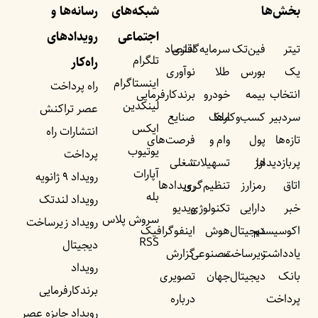
بخش‌ها
شبکه‌های
رسانه‌ها و
اجتماعی
رویداد‌های
تیتر
فین‌تک
سرمایه‌گذاری
اقتصاد
تلگرام
راه‌کار
یک
بورس
طلا
نوآوری
اینستاگرام
راه پرداخت
انتخاب
بیمه
خودرو
برندکارفرمایی
لینکدین
عصر تراکنش
سردبیر
کسب‌وکار‌ها
ملک
صنایع
ایکس
انتشارات راه
تازه‌ها
پول
وام و
فرصت‌های
یوتیوب
پرداخت
پربازدید‌ها
ارز
تسهیلات
شغلی
آپارات
رویداد ۹ ژانویه
اتاق
رمزارز
تنظیم‌گری
رویداد‌ها
بله
رویداد لندتک
خبر
دارایی
تکنولوژی
ویدیو
سروش پلاس
رویداد زیرساخت
اکوسیستم
دیجیتال
هوش
اینفوگرافیک
RSS
دیجیتال
یادداشت‌
زیرساخت
مصنوعی
گزارش
رویداد
بانک
دیجیتال
جهان
تصویری
برندکارفرمایی
پرداخت
درباره
رویداد جایزه عصر