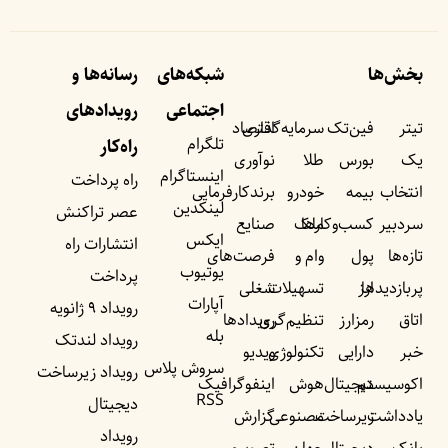
بخش‌ها
شبکه‌های
رسانه‌ها و
اجتماعی
رویداد‌های
تیتر
فین‌تک
سرمایه‌گذاری
اقتصاد
تلگرام
راه‌کار
یک
بورس
طلا
نوآوری
اینستاگرام
راه پرداخت
انتخاب
بیمه
خودرو
برندکارفرمایی
لینکدین
عصر تراکنش
سردبیر
کسب‌وکار‌ها
ملک
صنایع
ایکس
انتشارات راه
تازه‌ها
پول
وام و
فرصت‌های
یوتیوب
پرداخت
پربازدید‌ها
ارز
تسهیلات
شغلی
آپارات
رویداد ۹ ژانویه
اتاق
رمزارز
تنظیم‌گری
رویداد‌ها
بله
رویداد لندتک
خبر
دارایی
تکنولوژی
ویدیو
سروش پلاس
رویداد زیرساخت
اکوسیستم
دیجیتال
هوش
اینفوگرافیک
RSS
دیجیتال
یادداشت‌
زیرساخت
مصنوعی
گزارش
رویداد