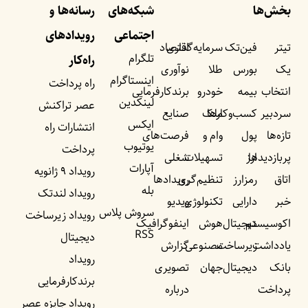
بخش‌ها
شبکه‌های
رسانه‌ها و
اجتماعی
رویداد‌های
تیتر
فین‌تک
سرمایه‌گذاری
اقتصاد
تلگرام
راه‌کار
یک
بورس
طلا
نوآوری
اینستاگرام
راه پرداخت
انتخاب
بیمه
خودرو
برندکارفرمایی
لینکدین
عصر تراکنش
سردبیر
کسب‌وکار‌ها
ملک
صنایع
ایکس
انتشارات راه
تازه‌ها
پول
وام و
فرصت‌های
یوتیوب
پرداخت
پربازدید‌ها
ارز
تسهیلات
شغلی
آپارات
رویداد ۹ ژانویه
اتاق
رمزارز
تنظیم‌گری
رویداد‌ها
بله
رویداد لندتک
خبر
دارایی
تکنولوژی
ویدیو
سروش پلاس
رویداد زیرساخت
اکوسیستم
دیجیتال
هوش
اینفوگرافیک
RSS
دیجیتال
یادداشت‌
زیرساخت
مصنوعی
گزارش
رویداد
بانک
دیجیتال
جهان
تصویری
برندکارفرمایی
پرداخت
درباره
رویداد جایزه عصر