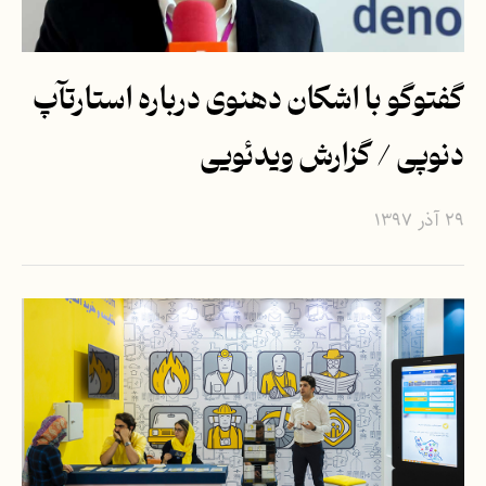
گفت‎وگو با اشکان دهنوی درباره استارت‎آپ
دنوپی / گزارش ویدئویی
۲۹ آذر ۱۳۹۷