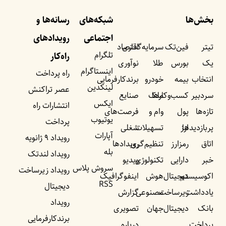
بخش‌ها
شبکه‌های
رسانه‌ها و
اجتماعی
رویداد‌های
تیتر
فین‌تک
سرمایه‌گذاری
اقتصاد
تلگرام
راه‌کار
یک
بورس
طلا
نوآوری
اینستاگرام
راه پرداخت
انتخاب
بیمه
خودرو
برندکارفرمایی
لینکدین
عصر تراکنش
سردبیر
کسب‌وکار‌ها
ملک
صنایع
ایکس
انتشارات راه
تازه‌ها
پول
وام و
فرصت‌های
یوتیوب
پرداخت
پربازدید‌ها
ارز
تسهیلات
شغلی
آپارات
رویداد ۹ ژانویه
اتاق
رمزارز
تنظیم‌گری
رویداد‌ها
بله
رویداد لندتک
خبر
دارایی
تکنولوژی
ویدیو
سروش پلاس
رویداد زیرساخت
اکوسیستم
دیجیتال
هوش
اینفوگرافیک
RSS
دیجیتال
یادداشت‌
زیرساخت
مصنوعی
گزارش
رویداد
بانک
دیجیتال
جهان
تصویری
برندکارفرمایی
پرداخت
درباره