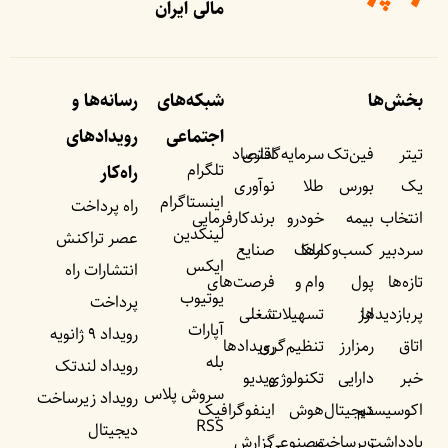
مالی ایران
بخش‌ها
شبکه‌های
رسانه‌ها و
اجتماعی
رویداد‌های
تیتر
فین‌تک
سرمایه‌گذاری
اقتصاد
تلگرام
راه‌کار
یک
بورس
طلا
نوآوری
اینستاگرام
راه پرداخت
انتخاب
بیمه
خودرو
برندکارفرمایی
لینکدین
عصر تراکنش
سردبیر
کسب‌وکار‌ها
ملک
صنایع
ایکس
انتشارات راه
تازه‌ها
پول
وام و
فرصت‌های
یوتیوب
پرداخت
پربازدید‌ها
ارز
تسهیلات
شغلی
آپارات
رویداد ۹ ژانویه
اتاق
رمزارز
تنظیم‌گری
رویداد‌ها
بله
رویداد لندتک
خبر
دارایی
تکنولوژی
ویدیو
سروش پلاس
رویداد زیرساخت
اکوسیستم
دیجیتال
هوش
اینفوگرافیک
RSS
دیجیتال
یادداشت‌
زیرساخت
مصنوعی
گزارش