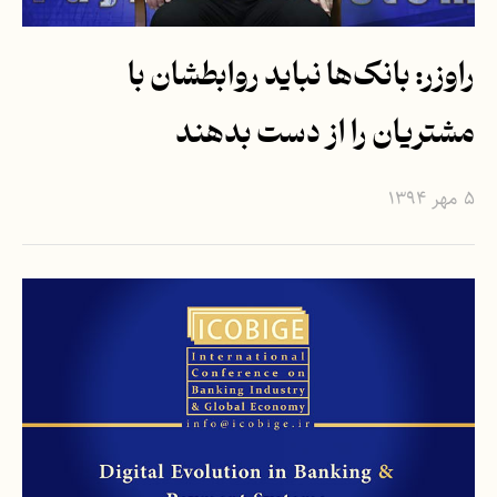
راوزر: بانک‌ها نباید روابطشان با
مشتریان را از دست بدهند
۵ مهر ۱۳۹۴