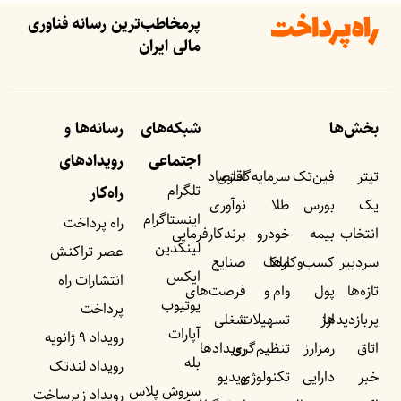
پرمخاطب‌ترین رسانه فناوری
مالی ایران
بخش‌ها
شبکه‌های
رسانه‌ها و
اجتماعی
رویداد‌های
تیتر
فین‌تک
سرمایه‌گذاری
اقتصاد
تلگرام
راه‌کار
یک
بورس
طلا
نوآوری
اینستاگرام
راه پرداخت
انتخاب
بیمه
خودرو
برندکارفرمایی
لینکدین
عصر تراکنش
سردبیر
کسب‌وکار‌ها
ملک
صنایع
ایکس
انتشارات راه
تازه‌ها
پول
وام و
فرصت‌های
یوتیوب
پرداخت
پربازدید‌ها
ارز
تسهیلات
شغلی
آپارات
رویداد ۹ ژانویه
اتاق
رمزارز
تنظیم‌گری
رویداد‌ها
بله
رویداد لندتک
خبر
دارایی
تکنولوژی
ویدیو
سروش پلاس
رویداد زیرساخت