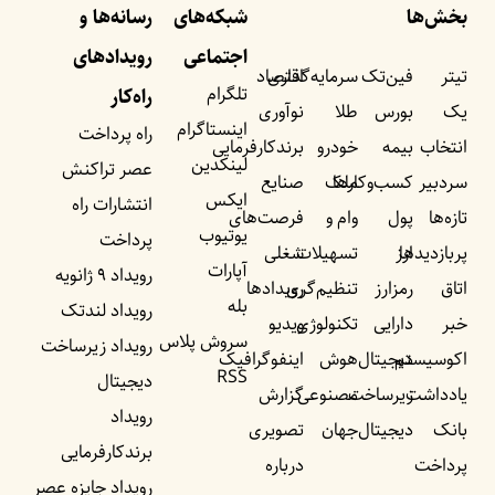
بخش‌ها
شبکه‌های
رسانه‌ها و
اجتماعی
رویداد‌های
تیتر
فین‌تک
سرمایه‌گذاری
اقتصاد
تلگرام
راه‌کار
یک
بورس
طلا
نوآوری
اینستاگرام
راه پرداخت
انتخاب
بیمه
خودرو
برندکارفرمایی
لینکدین
عصر تراکنش
سردبیر
کسب‌وکار‌ها
ملک
صنایع
ایکس
انتشارات راه
تازه‌ها
پول
وام و
فرصت‌های
یوتیوب
پرداخت
پربازدید‌ها
ارز
تسهیلات
شغلی
آپارات
رویداد ۹ ژانویه
اتاق
رمزارز
تنظیم‌گری
رویداد‌ها
بله
رویداد لندتک
خبر
دارایی
تکنولوژی
ویدیو
سروش پلاس
رویداد زیرساخت
اکوسیستم
دیجیتال
هوش
اینفوگرافیک
RSS
دیجیتال
یادداشت‌
زیرساخت
مصنوعی
گزارش
رویداد
بانک
دیجیتال
جهان
تصویری
برندکارفرمایی
پرداخت
درباره
رویداد جایزه عصر