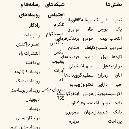
بخش‌ها
شبکه‌های
رسانه‌ها و
اجتماعی
رویداد‌های
تیتر
فین‌تک
سرمایه‌گذاری
اقتصاد
تلگرام
راه‌کار
یک
بورس
طلا
نوآوری
اینستاگرام
راه پرداخت
انتخاب
بیمه
خودرو
برندکارفرمایی
لینکدین
عصر تراکنش
سردبیر
کسب‌وکار‌ها
ملک
صنایع
ایکس
انتشارات راه
تازه‌ها
پول
وام و
فرصت‌های
یوتیوب
پرداخت
پربازدید‌ها
ارز
تسهیلات
شغلی
آپارات
رویداد ۹ ژانویه
اتاق
رمزارز
تنظیم‌گری
رویداد‌ها
بله
رویداد لندتک
خبر
دارایی
تکنولوژی
ویدیو
سروش پلاس
رویداد زیرساخت
اکوسیستم
دیجیتال
هوش
اینفوگرافیک
RSS
دیجیتال
یادداشت‌
زیرساخت
مصنوعی
گزارش
رویداد
بانک
دیجیتال
جهان
تصویری
برندکارفرمایی
پرداخت
درباره
رویداد جایزه عصر