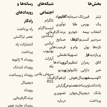
بخش‌ها
شبکه‌های
رسانه‌ها و
اجتماعی
رویداد‌های
تیتر
فین‌تک
سرمایه‌گذاری
اقتصاد
تلگرام
راه‌کار
یک
بورس
طلا
نوآوری
اینستاگرام
راه پرداخت
انتخاب
بیمه
خودرو
برندکارفرمایی
لینکدین
عصر تراکنش
سردبیر
کسب‌وکار‌ها
ملک
صنایع
ایکس
انتشارات راه
تازه‌ها
پول
وام و
فرصت‌های
یوتیوب
پرداخت
پربازدید‌ها
ارز
تسهیلات
شغلی
آپارات
رویداد ۹ ژانویه
اتاق
رمزارز
تنظیم‌گری
رویداد‌ها
بله
رویداد لندتک
خبر
دارایی
تکنولوژی
ویدیو
سروش پلاس
رویداد زیرساخت
اکوسیستم
دیجیتال
هوش
اینفوگرافیک
RSS
دیجیتال
یادداشت‌
زیرساخت
مصنوعی
گزارش
رویداد
بانک
دیجیتال
جهان
تصویری
برندکارفرمایی
پرداخت
درباره
رویداد جایزه عصر