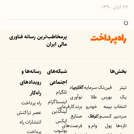
۲۶ آبان ۱۳۹۰
پرمخاطب‌ترین رسانه فناوری
مالی ایران
بخش‌ها
شبکه‌های
رسانه‌ها و
اجتماعی
رویداد‌های
تیتر
فین‌تک
سرمایه‌گذاری
اقتصاد
تلگرام
راه‌کار
یک
بورس
طلا
نوآوری
اینستاگرام
راه پرداخت
انتخاب
بیمه
خودرو
برندکارفرمایی
لینکدین
عصر تراکنش
سردبیر
کسب‌وکار‌ها
ملک
صنایع
ایکس
انتشارات راه
تازه‌ها
پول
وام و
فرصت‌های
یوتیوب
پرداخت