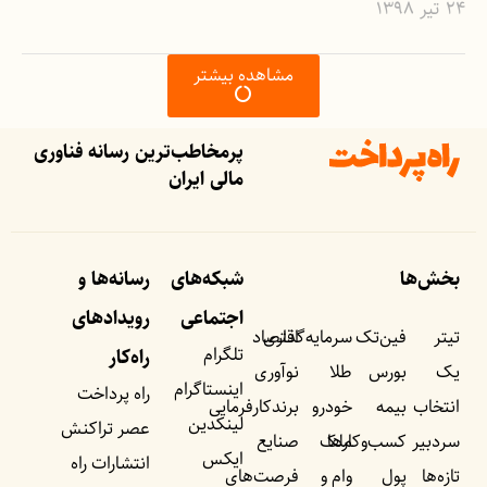
۲۴ تیر ۱۳۹۸
مشاهده بیشتر
پرمخاطب‌ترین رسانه فناوری
مالی ایران
بخش‌ها
شبکه‌های
رسانه‌ها و
اجتماعی
رویداد‌های
تیتر
فین‌تک
سرمایه‌گذاری
اقتصاد
تلگرام
راه‌کار
یک
بورس
طلا
نوآوری
اینستاگرام
راه پرداخت
انتخاب
بیمه
خودرو
برندکارفرمایی
لینکدین
عصر تراکنش
سردبیر
کسب‌وکار‌ها
ملک
صنایع
ایکس
انتشارات راه
تازه‌ها
پول
وام و
فرصت‌های