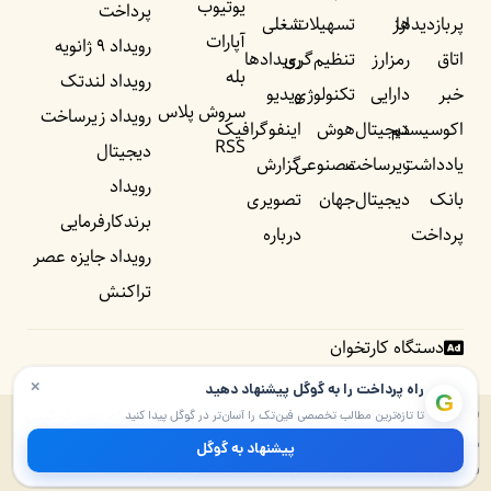
یوتیوب
پرداخت
پربازدید‌ها
ارز
تسهیلات
شغلی
آپارات
رویداد ۹ ژانویه
اتاق
رمزارز
تنظیم‌گری
رویداد‌ها
بله
رویداد لندتک
خبر
دارایی
تکنولوژی
ویدیو
سروش پلاس
رویداد زیرساخت
اکوسیستم
دیجیتال
هوش
اینفوگرافیک
RSS
دیجیتال
یادداشت‌
زیرساخت
مصنوعی
گزارش
رویداد
بانک
دیجیتال
جهان
تصویری
برندکارفرمایی
پرداخت
درباره
رویداد جایزه عصر
تراکنش
دستگاه کارتخوان
×
راه پرداخت را به گوگل پیشنهاد دهید
G
© ۱۴۰۵ – ۱۳۹۰ تمامی حقوق برای راه پرداخت و موسسه شبکه عصر تراکنش
تا تازه‌ترین مطالب تخصصی فین‌تک را آسان‌تر در گوگل پیدا کنید
محفوظ است. پایگاه خبری راه پرداخت دارای مجوز به شماره ۷۴۵۷۲ از وزارت
پیشنهاد به گوگل
فرهنگ و ارشاد اسلامی و بخشی از «شبکه عصر تراکنش» است.