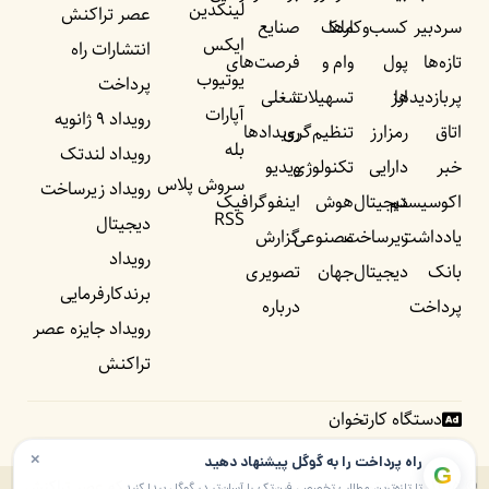
لینکدین
عصر تراکنش
سردبیر
کسب‌وکار‌ها
ملک
صنایع
ایکس
انتشارات راه
تازه‌ها
پول
وام و
فرصت‌های
یوتیوب
پرداخت
پربازدید‌ها
ارز
تسهیلات
شغلی
آپارات
رویداد ۹ ژانویه
اتاق
رمزارز
تنظیم‌گری
رویداد‌ها
بله
رویداد لندتک
خبر
دارایی
تکنولوژی
ویدیو
سروش پلاس
رویداد زیرساخت
اکوسیستم
دیجیتال
هوش
اینفوگرافیک
RSS
دیجیتال
یادداشت‌
زیرساخت
مصنوعی
گزارش
رویداد
بانک
دیجیتال
جهان
تصویری
برندکارفرمایی
پرداخت
درباره
رویداد جایزه عصر
تراکنش
دستگاه کارتخوان
×
راه پرداخت را به گوگل پیشنهاد دهید
G
© ۱۴۰۵ – ۱۳۹۰ تمامی حقوق برای راه پرداخت و موسسه شبکه عصر تراکنش