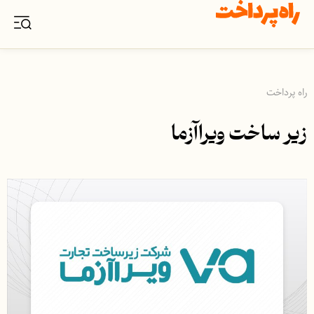
راه پرداخت
زیر ساخت ویراآزما