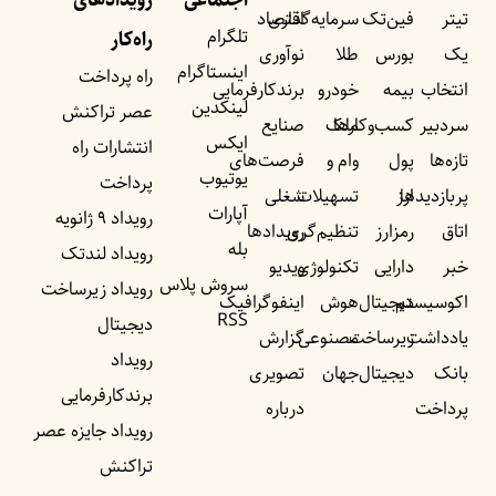
اجتماعی
رویداد‌های
تیتر
فین‌تک
سرمایه‌گذاری
اقتصاد
تلگرام
راه‌کار
یک
بورس
طلا
نوآوری
اینستاگرام
راه پرداخت
انتخاب
بیمه
خودرو
برندکارفرمایی
لینکدین
عصر تراکنش
سردبیر
کسب‌وکار‌ها
ملک
صنایع
ایکس
انتشارات راه
تازه‌ها
پول
وام و
فرصت‌های
یوتیوب
پرداخت
پربازدید‌ها
ارز
تسهیلات
شغلی
آپارات
رویداد ۹ ژانویه
اتاق
رمزارز
تنظیم‌گری
رویداد‌ها
بله
رویداد لندتک
خبر
دارایی
تکنولوژی
ویدیو
سروش پلاس
رویداد زیرساخت
اکوسیستم
دیجیتال
هوش
اینفوگرافیک
RSS
دیجیتال
یادداشت‌
زیرساخت
مصنوعی
گزارش
رویداد
بانک
دیجیتال
جهان
تصویری
برندکارفرمایی
پرداخت
درباره
رویداد جایزه عصر
تراکنش