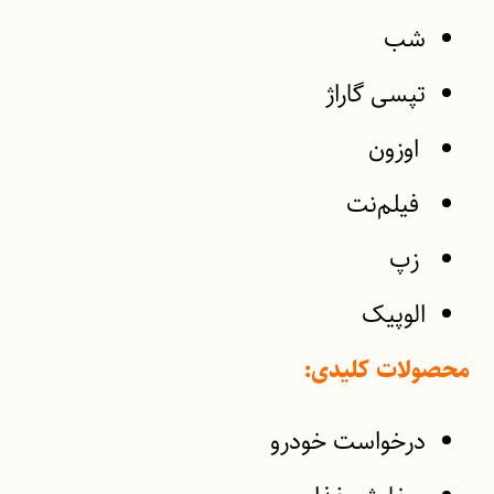
شب
تپسی گاراژ
اوزون
فیلم‌نت
زپ
الوپیک
محصولات کلیدی:
درخواست خودرو